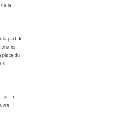
s à la
 la part de
ionales
n place du
lus
 sur la
euvre