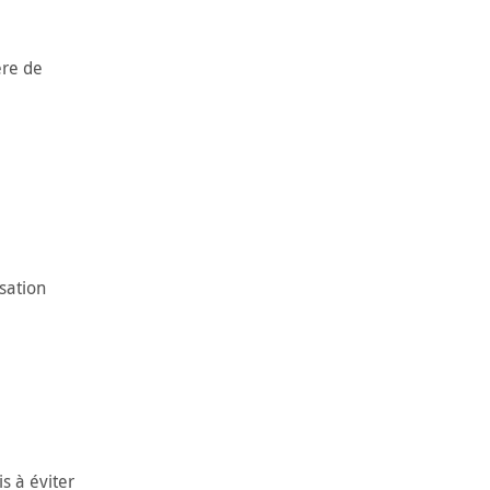
ère de
sation
s à éviter