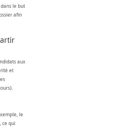
 dans le but
ossier afin
artir
andidats aux
rité et
Les
ours).
exemple, le
 ce qui