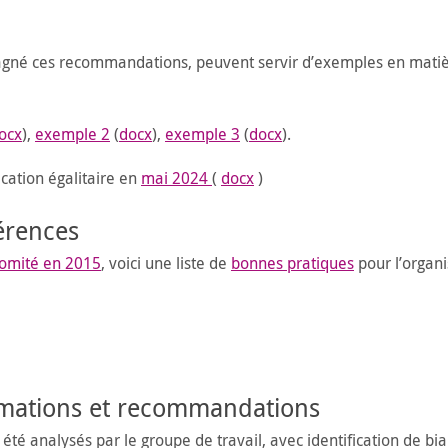
pagné ces recommandations, peuvent servir d’exemples en mati
ocx
),
exemple 2
(
docx
),
exemple 3
(
docx
).
ation égalitaire en
mai 2024
(
docx
)
érences
comité en 2015
, voici une liste de
bonnes pratiques
pour l’organi
ormations et recommandations
té analysés par le groupe de travail, avec identification de biai