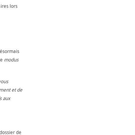
aires lors
désormais
le
modus
 vous
ement et de
fs aux
 dossier de