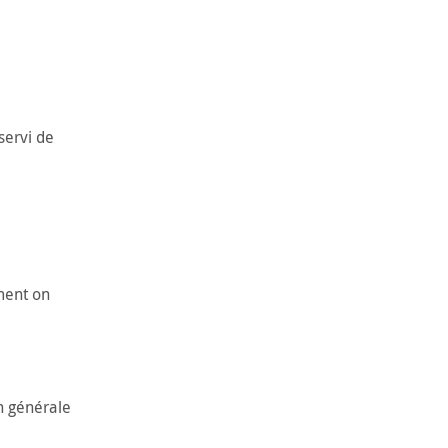
servi de
ment on
on générale