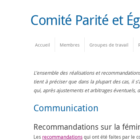
Passer
au
Comité Parité et É
contenu
Passer
Accueil
Membres
Groupes de travail
au
contenu
L’ensemble des réalisations et recommandations e
tient à préciser que dans la plupart des cas, il 
qui, après ajustements et arbitrages éventuels, d
Communication
Recommandations sur la fémini
Les
recommandations
qui ont été faites par le 