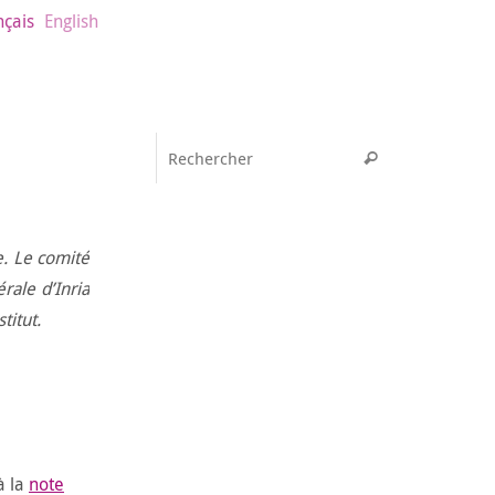
nçais
English
Recherche pou
Rechercher
e. Le comité
rale d’Inria
titut.
à la
note