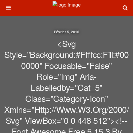
Février 5, 2016
<svg
Style="background:#ffffcc;fill:#00
0000" Focusable="false"
Role="img" Aria-
Labelledby="cat_5"
Class="category-Icon"
Xmlns="http://www.w3.org/2000/
Svg" ViewBox="0 0 448 512"><!--
Font Awesome Free 5.15.3 By