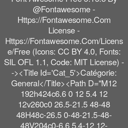
@fontawesome -
Https://fontawesome.com
License -
Https://fontawesome.com/licens
E/free (Icons: CC BY 4.0, Fonts:
SIL OFL 1.1, Code: MIT License) -
-><title Id='cat_5'>Catégorie:
General</title><path D="M12
192h424c6.6 0 12 5.4 12
12v260c0 26.5-21.5 48-48
48H48c-26.5 0-48-21.5-48-
48V204c0-6.6 5.4-12 12-