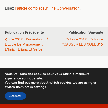
Lisez
l’article complet sur The Conversation
.
Publication Précédente
Publication Suivante
Juin 2017 - Présentation À
Octobre 2017 - Colloque
L'Ecole De Management
"CASSER LES CODES"
D'Inria - Liliana Et Serge
Retour au début
Nous utilisons des cookies pour vous offrir la meilleure
expérience sur notre site.
Mobile
Bureau
You can find out more about which cookies we are using or
switch them off in
settings
.
All content Copyright Template 1
Accepter