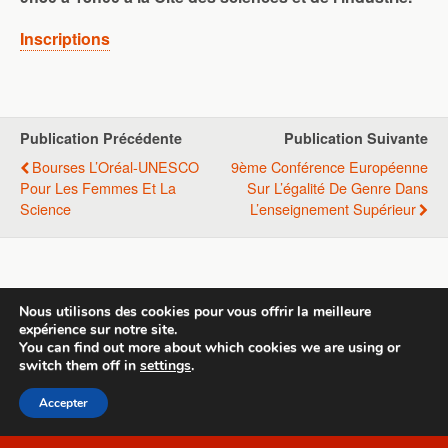
Inscriptions
Publication Précédente
Publication Suivante
Bourses L’Oréal-UNESCO
9ème Conférence Européenne
Pour Les Femmes Et La
Sur L’égalité De Genre Dans
Science
L’enseignement Supérieur
Retour au début
Nous utilisons des cookies pour vous offrir la meilleure
expérience sur notre site.
Mobile
Bureau
You can find out more about which cookies we are using or
switch them off in
settings
.
All content Copyright Template 1
Accepter