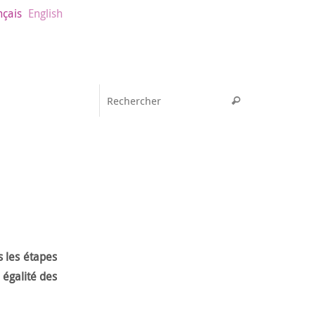
nçais
English
Recherche pou
Rechercher
s les étapes
 égalité des