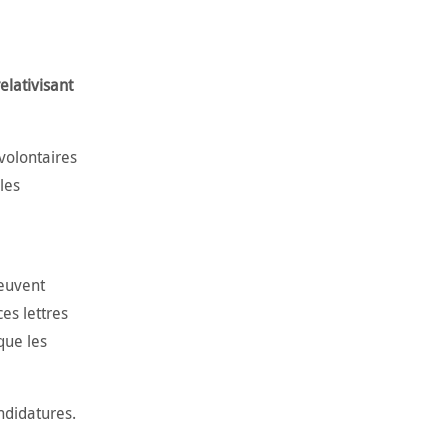
elativisant
volontaires
les
peuvent
es lettres
sque les
ndidatures.