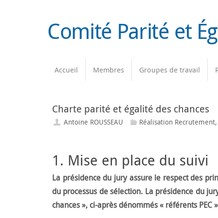
Passer
au
Comité Parité et É
contenu
Passer
Accueil
Membres
Groupes de travail
au
contenu
Charte parité et égalité des chances
Antoine ROUSSEAU
Réalisation Recrutement
1. Mise en place du suivi
La présidence du jury assure le respect des pri
du processus de sélection. La présidence du jur
chances », ci-après dénommés « référents PEC », 