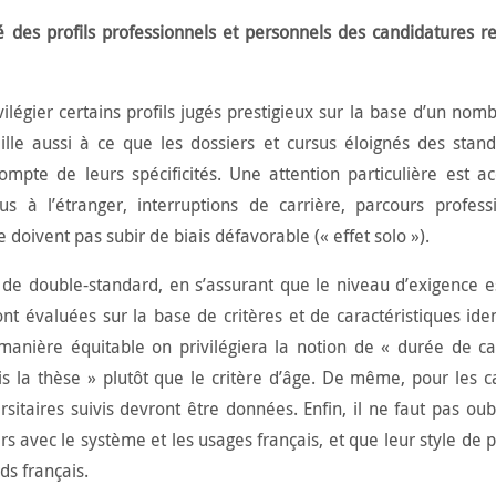
ité des profils professionnels et personnels des candidatures
r
vilégier certains profils jugés prestigieux sur la base d’un nomb
eille aussi à ce que les dossiers et cursus éloignés des stan
mpte de leurs spécificités. Une attention particulière est a
s à l’étranger, interruptions de carrière, parcours profess
 doivent pas subir de biais défavorable (« effet solo »).
de double-standard, en s’assurant que le niveau d’exigence 
t évaluées sur la base de critères et de caractéristiques ide
anière équitable on privilégiera la notion de « durée de ca
s la thèse » plutôt que le critère d’âge. De même, pour les c
rsitaires suivis devront être données. Enfin, il ne faut pas oub
s avec le système et les usages français, et que leur style de 
ds français.