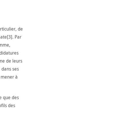
ticulier, de
ate[3]. Par
homme,
didatures
une de leurs
e dans ses
t mener à
ce que des
fils des