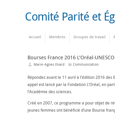
Passer
au
Comité Parité et É
contenu
Passer
Accueil
Membres
Groupes de travail
au
contenu
Bourses France 2016 L’Oréal-UNESCO 
Marie-Agnes Enard
Communication
Répondez avant le 11 avril à l’édition 2016 des
appel est lancé par la Fondation L’Oréal, en pa
l’Académie des sciences.
Créé en 2007, ce programme a pour objet de rév
jeunes femmes ont bénéficié d’une Bourse fran