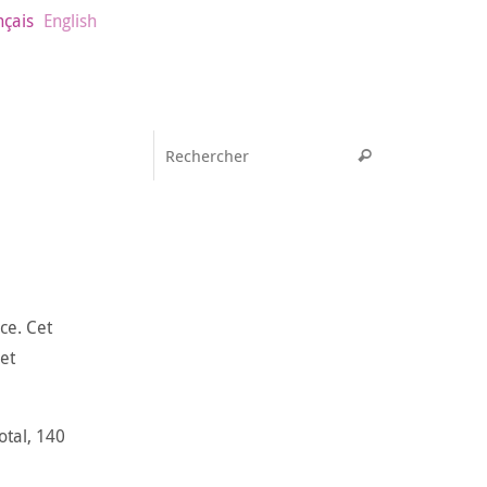
nçais
English
Recherche pou
Rechercher
ce. Cet
et
otal, 140