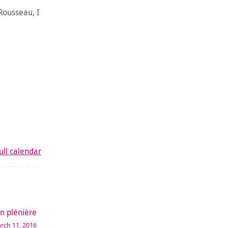
Rousseau, I
ull calendar
n plénière
rch 11, 2016