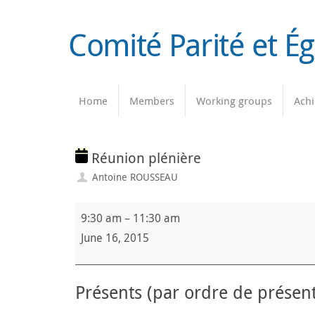
Skip
to
Comité Parité et É
content
Skip
Home
Members
Working groups
Ach
to
content
Réunion plénière
Antoine ROUSSEAU
Réunion
9:30 am
–
11:30 am
plénière
June 16, 2015
Présents (par ordre de présent