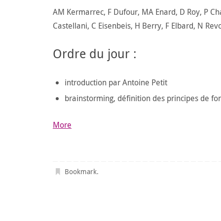
AM Kermarrec, F Dufour, MA Enard, D Roy, P Cha
Castellani, C Eisenbeis, H Berry, F Elbard, N Rev
Ordre du jour :
introduction par Antoine Petit
brainstorming, définition des principes de f
about
More
{title}
Bookmark
.