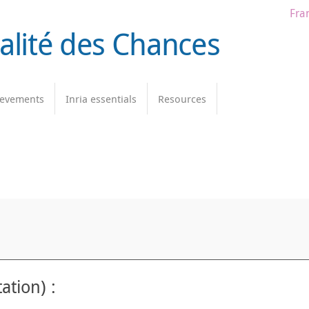
Fra
galité des Chances
ievements
Inria essentials
Resources
ation) :