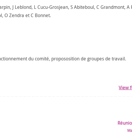
rpin, J Leblond, L Cucu-Grosjean, S Abiteboul, C Grandmont, A 
ol, O Zendra et C Bonnet.
onctionnement du comité, propososition de groupes de travail.
View f
Réunio
Ma