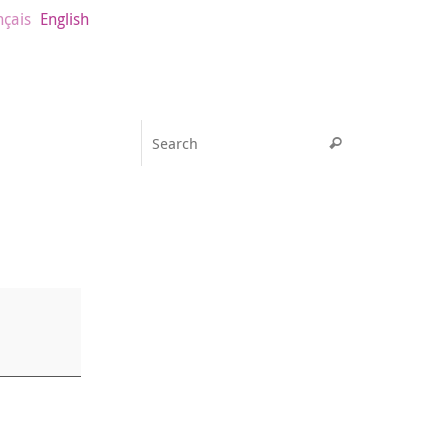
nçais
English
Search for:
Search