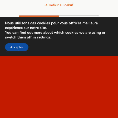
Retour au début
Mobile
Bureau
Nous utilisons des cookies pour vous offrir la meilleure
expérience sur notre site.
All content Copyright Template 1
You can find out more about which cookies we are using or
switch them off in
settings
.
Accepter