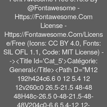
@fontawesome -
Https://fontawesome.com
License -
Https://fontawesome.com/licens
E/free (Icons: CC BY 4.0, Fonts:
SIL OFL 1.1, Code: MIT License) -
-><title Id='cat_5'>Catégorie:
General</title><path D="M12
192h424c6.6 0 12 5.4 12
12v260c0 26.5-21.5 48-48
48H48c-26.5 0-48-21.5-48-
48V204c0-6.6 5.4-12 12-