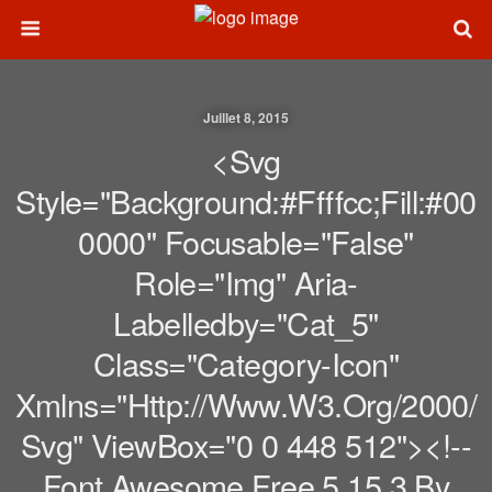
Juillet 8, 2015
<svg
Style="background:#ffffcc;fill:#00
0000" Focusable="false"
Role="img" Aria-
Labelledby="cat_5"
Class="category-Icon"
Xmlns="http://www.w3.org/2000/
Svg" ViewBox="0 0 448 512"><!--
Font Awesome Free 5.15.3 By