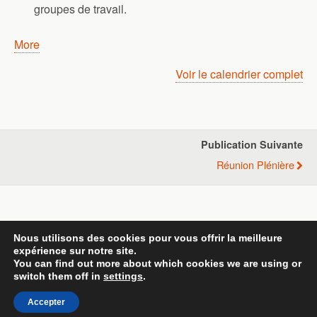
groupes de travail.
about
More
{title}
Voir le calendrier complet
Publication Suivante
Réunion Plénière
Retour au début
Nous utilisons des cookies pour vous offrir la meilleure
expérience sur notre site.
Mobile
Bureau
You can find out more about which cookies we are using or
switch them off in
settings
.
All content Copyright Template 1
Accepter