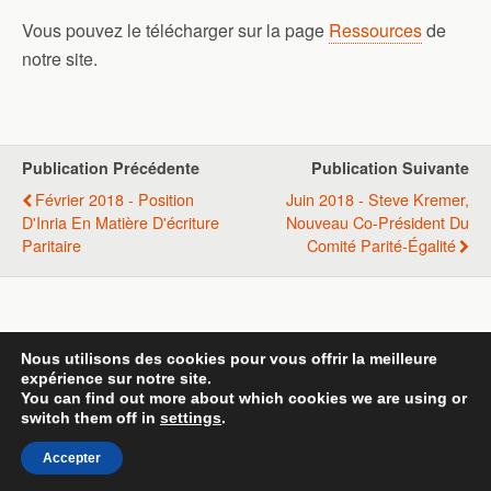
Vous pouvez le télécharger sur la page
Ressources
de
notre site.
Publication Précédente
Publication Suivante
Février 2018 - Position
Juin 2018 - Steve Kremer,
D'Inria En Matière D'écriture
Nouveau Co-Président Du
Paritaire
Comité Parité-Égalité
Retour au début
Nous utilisons des cookies pour vous offrir la meilleure
expérience sur notre site.
Mobile
Bureau
You can find out more about which cookies we are using or
switch them off in
settings
.
All content Copyright Template 1
Accepter