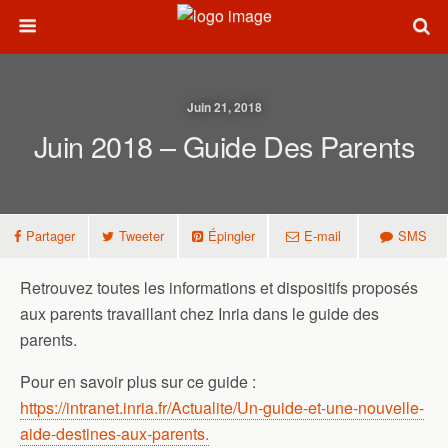
Juin 21, 2018
Juin 2018 – Guide Des Parents
Partager
Tweeter
Épingler
E-mail
SMS
Retrouvez toutes les informations et dispositifs proposés
aux parents travaillant chez Inria dans le guide des
parents.
Pour en savoir plus sur ce guide :
https://intranet.inria.fr/Actualite/Un-guide-et-une-nouvelle-
aide-destines-aux-parents.