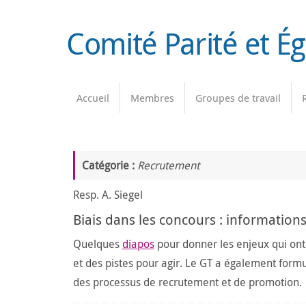
Passer
au
Comité Parité et É
contenu
Passer
Accueil
Membres
Groupes de travail
au
contenu
Catégorie :
Recrutement
Resp. A. Siegel
Biais dans les concours : informatio
Quelques
diapos
pour donner les enjeux qui ont é
et des pistes pour agir. Le GT a également form
des processus de recrutement et de promotion.