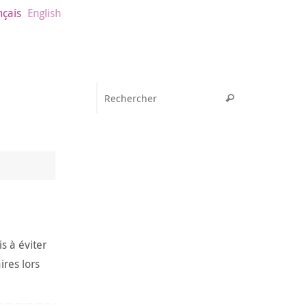
nçais
English
Recherche pou
Rechercher
s à éviter
aires lors