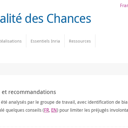
Fra
galité des Chances
Réalisations
Essentiels Inria
Ressources
ns et recommandations
té analysés par le groupe de travail, avec identification de biai
ulé quelques c
onseils (
FR
,
EN
) pour limiter les préjugés involont