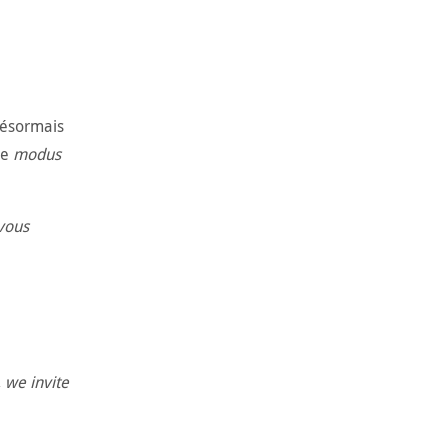
désormais
le
modus
 vous
, we invite