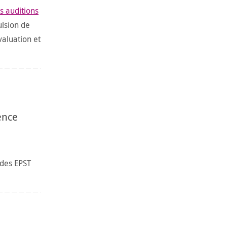
es auditions
ulsion de
valuation et
ence
 des EPST